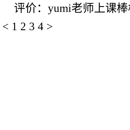
评价：yumi老师上课棒
<
1
2
3
4
>