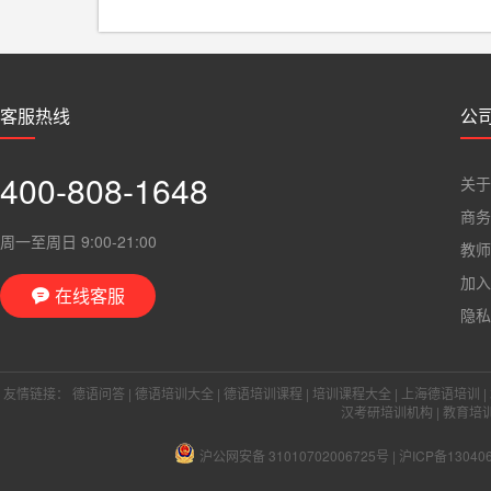
客服热线
公
400-808-1648
关于
商务
周一至周日 9:00-21:00
教师
加入
在线客服

隐私
友情链接：
德语问答
|
德语培训大全
|
德语培训课程
|
培训课程大全
|
上海德语培训
|
汉考研培训机构
|
教育培
沪公网安备 31010702006725号
|
沪ICP备13040