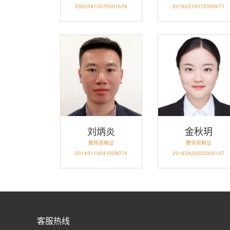
20203410072001678
20162310072003071
刘炳炎
金秋玥
教师资格证
教师资格证
20145110041009074
20163420222000107
客服热线