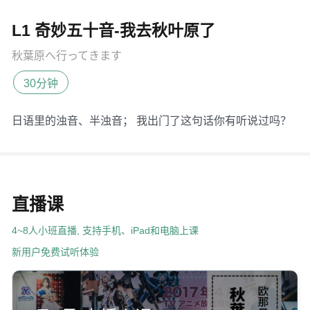
L1 奇妙五十音-我去秋叶原了
秋葉原へ行ってきます
30分钟
日语里的浊音、半浊音； 我出门了这句话你有听说过吗？
直播课
4~8人小班直播, 支持手机、iPad和电脑上课
新用户免费试听体验