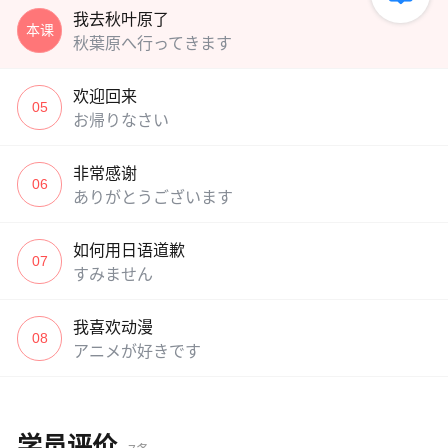
我去秋叶原了
本课
秋葉原へ行ってきます
欢迎回来
05
お帰りなさい
非常感谢
06
ありがとうございます
如何用日语道歉
07
すみません
我喜欢动漫
08
アニメが好きです
学员评价