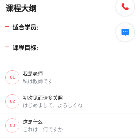

课程大纲
适合学员:

课程目标:
我是老师
01
私は教師です
初次见面请多关照
02
はじめまして、よろしくね
这是什么
03
これは 何ですか