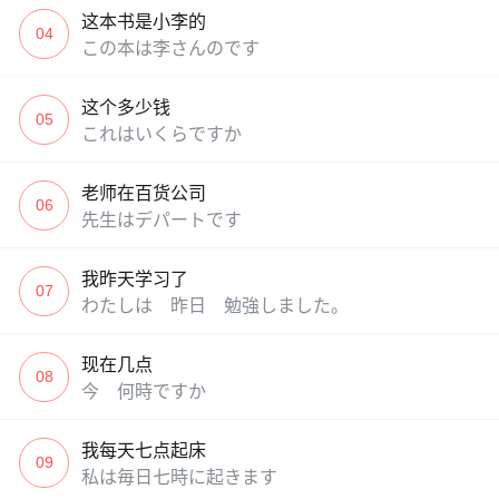
这本书是小李的
04
この本は李さんのです
这个多少钱
05
これはいくらですか
老师在百货公司
06
先生はデパートです
我昨天学习了
07
わたしは 昨日 勉強しました。
现在几点
08
今 何時ですか
我每天七点起床
09
私は毎日七時に起きます